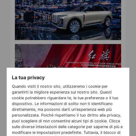
La tua privacy
Quando visiti il nostro sito, utilizzeremo i cookie per
garantirti la migliore esperienza sul nostro sito. Questi
cookie potrebbero riguardare te, le tue preferenze o il tuo
dispositivo. Le informazioni di solito non ti identificano
direttamente, ma possono darti un'esperienza web più
personalizzata. Poiché rispettiamo il tuo diritto alla privacy,
Il 10 settembre 2019, Hongqi S9 e Hongqi E115 hanno
puoi scegliere di non consentire alcuni tipi di cookie. Clicca
fatto il loro debutto mondiale a Francoforte. Il Salone
sulle diverse intestazioni delle categorie per saperne di più e
di Francoforte è il più grande e prestigioso al mondo,
modificare le impostazioni predefinite. Tuttavia, il blocco di
con la partecipazione delle migliori case